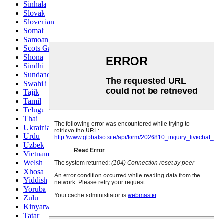
Sinhala
Slovak
Slovenian
Somali
Samoan
Scots Gaelic
Shona
Sindhi
Sundanese
Swahili
Tajik
Tamil
Telugu
Thai
Ukrainian
Urdu
Uzbek
Vietnamese
Welsh
Xhosa
Yiddish
Yoruba
Zulu
Kinyarwanda
Tatar