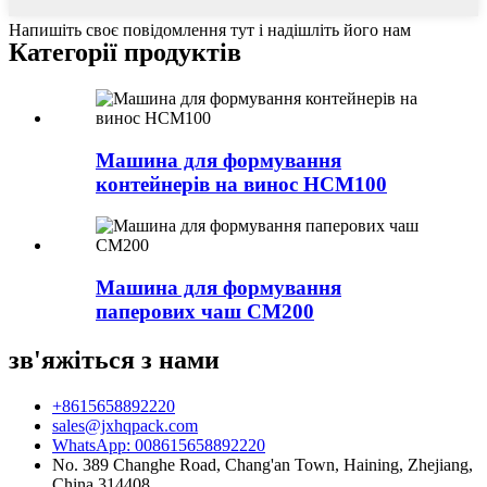
Напишіть своє повідомлення тут і надішліть його нам
Категорії продуктів
Машина для формування
контейнерів на винос HCM100
Машина для формування
паперових чаш CM200
зв'яжіться з нами
+8615658892220
sales@jxhqpack.com
WhatsApp: 008615658892220
No. 389 Changhe Road, Chang'an Town, Haining, Zhejiang,
China 314408