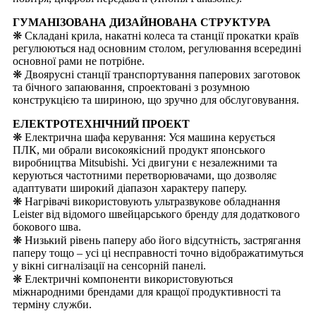
ГУМАНІЗОВАНА ДИЗАЙНОВАНА СТРУКТУРА
❋ Складані крила, накатні колеса та станції прокатки країв
регулюються над основним столом, регулювання всередині
основної рами не потрібне.
❋ Двоярусні станції транспортування паперових заготовок
та бічного запаювання, спроектовані з розумною
конструкцією та шириною, що зручно для обслуговування.
ЕЛЕКТРОТЕХНІЧНИЙ ПРОЕКТ
❋ Електрична шафа керування: Уся машина керується
ПЛК, ми обрали високоякісний продукт японського
виробництва Mitsubishi. Усі двигуни є незалежними та
керуються частотними перетворювачами, що дозволяє
адаптувати широкий діапазон характеру паперу.
❋ Нагрівачі використовують ультразвукове обладнання
Leister від відомого швейцарського бренду для додаткового
бокового шва.
❋ Низький рівень паперу або його відсутність, застрягання
паперу тощо – усі ці несправності точно відображатимуться
у вікні сигналізації на сенсорній панелі.
❋ Електричні компоненти використовуються
міжнародними брендами для кращої продуктивності та
терміну служби.