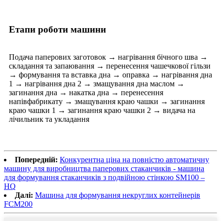
Етапи роботи машини
Подача паперових заготовок → нагрівання бічного шва →
складання та запаювання → перенесення чашечкової гільзи
→ формування та вставка дна → оправка → нагрівання дна
1 → нагрівання дна 2 → змащування дна маслом →
загинання дна → накатка дна → перенесення
напівфабрикату → змащування краю чашки → загинання
краю чашки 1 → загинання краю чашки 2 → видача на
лічильник та укладання
Попередній:
Конкурентна ціна на повністю автоматичну
машину для виробництва паперових стаканчиків - машина
для формування стаканчиків з подвійною стінкою SM100 –
HQ
Далі:
Машина для формування некруглих контейнерів
FCM200