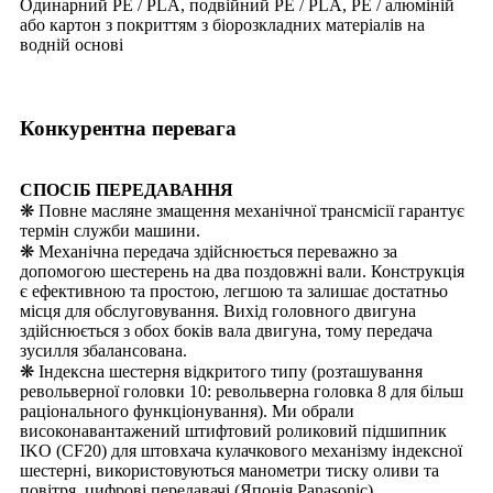
Одинарний PE / PLA, подвійний PE / PLA, PE / алюміній
або картон з покриттям з біорозкладних матеріалів на
водній основі
Конкурентна перевага
СПОСІБ ПЕРЕДАВАННЯ
❋ Повне масляне змащення механічної трансмісії гарантує
термін служби машини.
❋ Механічна передача здійснюється переважно за
допомогою шестерень на два поздовжні вали. Конструкція
є ефективною та простою, легшою та залишає достатньо
місця для обслуговування. Вихід головного двигуна
здійснюється з обох боків вала двигуна, тому передача
зусилля збалансована.
❋ Індексна шестерня відкритого типу (розташування
револьверної головки 10: револьверна головка 8 для більш
раціонального функціонування). Ми обрали
високонавантажений штифтовий роликовий підшипник
IKO (CF20) для штовхача кулачкового механізму індексної
шестерні, використовуються манометри тиску оливи та
повітря, цифрові передавачі (Японія Panasonic).